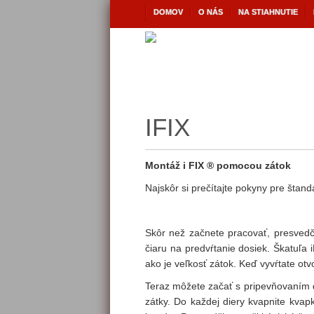
DOMOV
O NÁS
NA STIAHNUTIE
IFIX
Montáž i
FIX
®
pomocou zátok
Najskôr si prečítajte pokyny pre šta
Skôr než začnete pracovať, presvedč
čiaru na predvŕtanie dosiek. Škatuľa i
ako je veľkosť zátok. Keď vyvŕtate otv
Teraz môžete začať s pripevňovaním d
zátky. Do každej diery kvapnite kvap