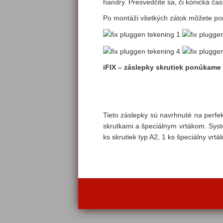
handry. Presvedčite sa, či kónická čas
Po montáži všetkých zátok môžete pom
iFIX – záslepky skrutiek ponúkame 
Tieto záslepky sú navrhnuté na perfe
skrutkami a špeciálnym vrtákom. Syst
ks skrutiek typ A2, 1 ks špeciálny vrtá