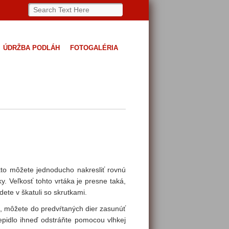
ÚDRŽBA PODLÁH
FOTOGALÉRIA
kto môžete jednoducho nakresliť rovnú
y. Veľkosť tohto vrtáka je presne taká,
ete v škatuli so skrutkami.
u, môžete do predvŕtaných dier zasunúť
lepidlo ihneď odstráňte pomocou vlhkej