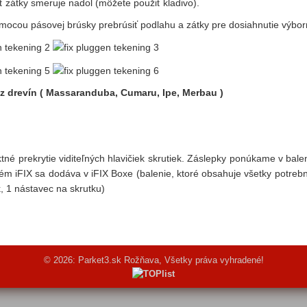
ť zátky smeruje nadol (môžete použiť kladivo).
ocou pásovej brúsky prebrúsiť podlahu a zátky pre dosiahnutie výbor
z drevín ( Massaranduba, Cumaru, Ipe, Merbau )
ktné prekrytie viditeľných hlavičiek skrutiek. Záslepky ponúkame v ba
ém iFIX sa dodáva v iFIX Boxe (balenie, ktoré obsahuje všetky potre
k, 1 nástavec na skrutku)
© 2026: Parket3.sk Rožňava, Všetky práva vyhradené!