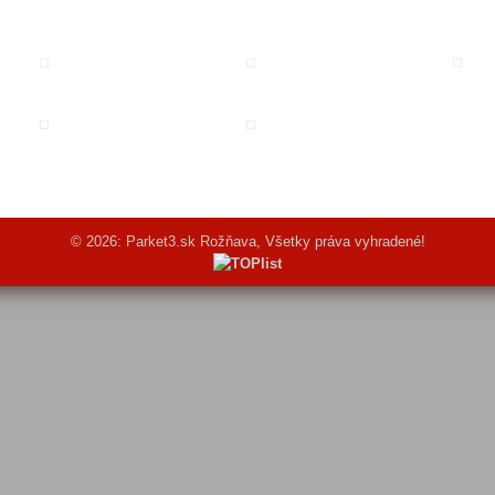
© 2026: Parket3.sk Rožňava, Všetky práva vyhradené!