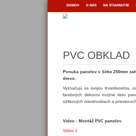
DOMOV
O NÁS
NA STIAHNUTIE
PVC OBKLAD
Ponuka panelov v šírke 250mm zahŕ
drevo.
Vyznačujú sa svojou trvanlivosťou, o
farebných dekorov možné tieto pane
úžitkových miestnostiach a priestoroch
Video : Montáž PVC panelov
Video 1