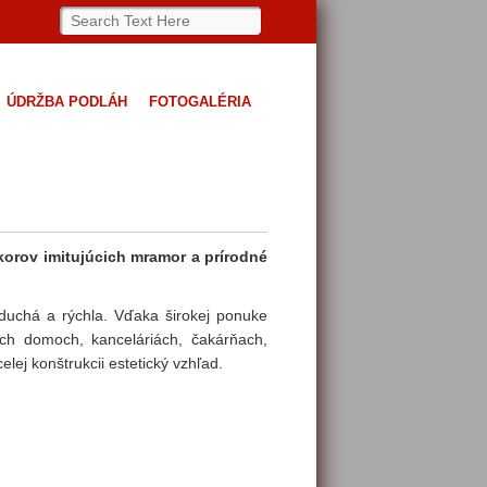
ÚDRŽBA PODLÁH
FOTOGALÉRIA
orov imitujúcich mramor a prírodné
oduchá a rýchla. Vďaka širokej ponuke
ch domoch, kanceláriách, čakárňach,
lej konštrukcii estetický vzhľad.