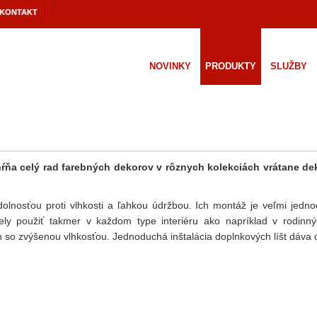
KONTAKT
NOVINKY
PRODUKTY
SLUŽBY
ňa celý rad farebných dekorov v rôznych kolekciách vrátane dek
dolnosťou proti vlhkosti a ľahkou údržbou. Ich montáž je veľmi jedn
ly použiť takmer v každom type interiéru ako napríklad v rodinný
 so zvýšenou vlhkosťou. Jednoduchá inštalácia doplnkových líšt dáva ce